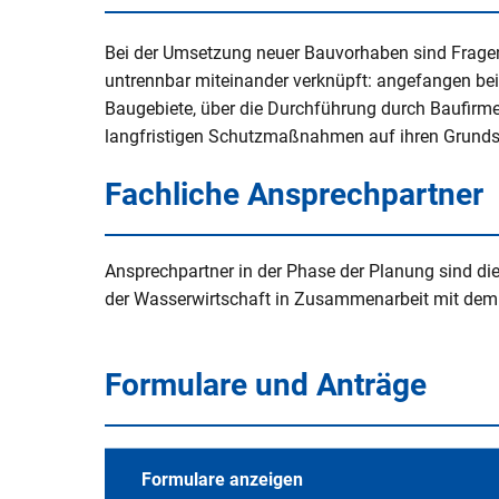
V
Naturerlebnisse
Öko-Modellre
W
Weiterbetrie
Bei der Umsetzung neuer Bauvorhaben sind Frage
Frauenstein
Radtouren & Wanderwege
Breitband
B
untrennbar miteinander verknüpft: angefangen be
b
Baugebiete, über die Durchführung durch Baufirme
Wiederinbetr
Museen & Ausstellungsorte
Stiftung Kin
langfristigen Schutzmaßnahmen auf ihren Grunds
Holzfeuerun
Veranstaltungen
Europareserv
Fachliche Ansprechpartner
Raumverträgl
Leitungsneu
Badespaß
Rottal-Inn br
Simbach II
Region
Ansprechpartner in der Phase der Planung sind die
Essen & Trinken
der Wasserwirtschaft in Zusammenarbeit mit de
Koordnierung
Maßnahmen
Rottaler Hoftour
Integrations
Formulare und Anträge
Rottaler Mostwochen
LEADER
Besucherlenkung am Unteren In
Bürgerinfopor
Formulare anzeigen