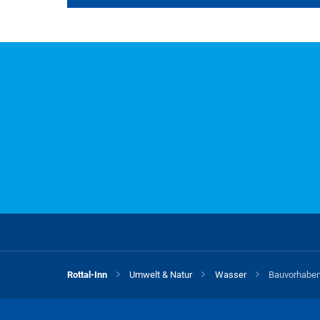
Alle Merkblätter und 
A
B
C
D
E
F
G
H
S
T
U
V
W
X
Y
Z
R
Rottal-Inn
Umwelt & Natur
Wasser
Bauvorhaben
Für diesen Buchstaben sind keine Datei