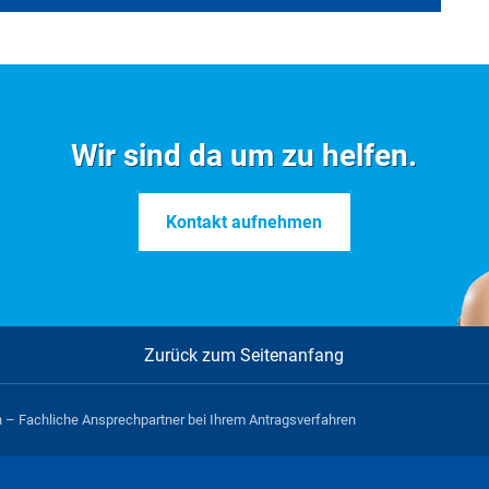
Formulare im Überblick
Wir sind da um zu helfen.
Kontakt aufnehmen
I
J
K
L
M
N
O
P
Q
R
Alle
Zurück zum Seitenanfang
 – Fachliche Ansprechpartner bei Ihrem Antragsverfahren
en hinterlegt