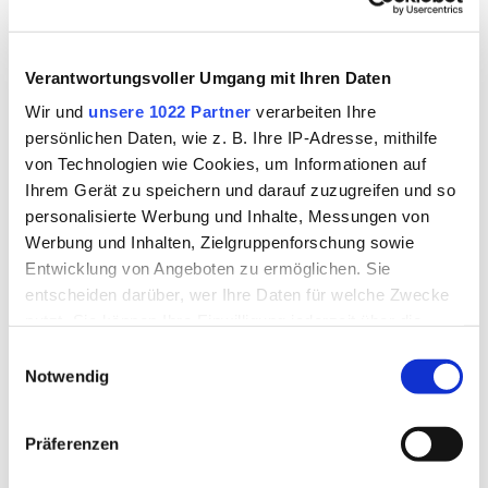
Kontakt
So erreichen Sie uns
Alle Merkblätter und Formulare
Landratsamt Rottal-Inn
Verantwortungsvoller Umgang mit Ihren Daten
Wasserrecht
im Überblick
Wir und
unsere 1022 Partner
verarbeiten Ihre
Ringstraße 4 - 7
persönlichen Daten, wie z. B. Ihre IP-Adresse, mithilfe
84347 Pfarrkirchen
von Technologien wie Cookies, um Informationen auf
Ihrem Gerät zu speichern und darauf zuzugreifen und so
A
B
C
D
E
F
G
H
I
J
K
Telefon
personalisierte Werbung und Inhalte, Messungen von
08561/20-310, -350
Werbung und Inhalten, Zielgruppenforschung sowie
L
M
N
O
P
Q
R
S
T
U
V
Entwicklung von Angeboten zu ermöglichen. Sie
Telefax
entscheiden darüber, wer Ihre Daten für welche Zwecke
W
X
Y
Z
Alle
08561/20-353
nutzt. Sie können Ihre Einwilligung jederzeit über die
Cookie-Erklärung oder durch Klicken auf das Privacy
Einwilligungsauswahl
E-Mail
Trigger Symbol ändern oder widerrufen
Notwendig
Jetzt Kontakt aufnehmen
Z
Wenn Sie es erlauben, würden wir auch gerne:
Präferenzen
Weiterführende Informationen
Informationen über Ihre geografische Lage erfassen,
Für diesen Buchstaben sind keine Dateien hinterlegt
welche bis auf einige Meter genau sein können