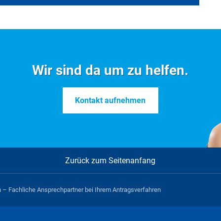
Formulare im Überblick
Wir sind da um zu helfen.
Kontakt aufnehmen
I
J
K
L
M
N
O
P
Q
R
Alle
Zurück zum Seitenanfang
 – Fachliche Ansprechpartner bei Ihrem Antragsverfahren
en hinterlegt