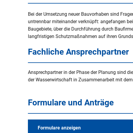
V
Naturerlebnisse
Öko-Modellre
W
Weiterbetrie
Bei der Umsetzung neuer Bauvorhaben sind Frage
Frauenstein
Radtouren & Wanderwege
Breitband
B
untrennbar miteinander verknüpft: angefangen be
b
Baugebiete, über die Durchführung durch Baufirme
Wiederinbetr
Museen & Ausstellungsorte
Stiftung Kin
langfristigen Schutzmaßnahmen auf ihren Grunds
Holzfeuerun
Veranstaltungen
Europareserv
Fachliche Ansprechpartner
Raumverträgl
Leitungsneu
Badespaß
Rottal-Inn br
Simbach II
Region
Ansprechpartner in der Phase der Planung sind die
Essen & Trinken
der Wasserwirtschaft in Zusammenarbeit mit de
Koordnierung
Maßnahmen
Rottaler Hoftour
Integrations
Formulare und Anträge
Rottaler Mostwochen
LEADER
Besucherlenkung am Unteren In
Bürgerinfopor
Formulare anzeigen