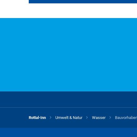
Alle Merkblätter und 
A
B
C
D
E
F
G
H
S
T
U
V
W
X
Y
Z
O
Rottal-Inn
Umwelt & Natur
Wasser
Bauvorhaben
Für diesen Buchstaben sind keine Datei