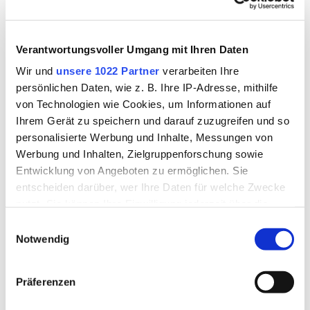
Kontakt
So erreichen Sie uns
Alle Merkblätter und Formulare
Landratsamt Rottal-Inn
Verantwortungsvoller Umgang mit Ihren Daten
Wasserrecht
im Überblick
Wir und
unsere 1022 Partner
verarbeiten Ihre
Ringstraße 4 - 7
persönlichen Daten, wie z. B. Ihre IP-Adresse, mithilfe
84347 Pfarrkirchen
von Technologien wie Cookies, um Informationen auf
Ihrem Gerät zu speichern und darauf zuzugreifen und so
A
B
C
D
E
F
G
H
I
J
K
Telefon
personalisierte Werbung und Inhalte, Messungen von
08561/20-310, -350
Werbung und Inhalten, Zielgruppenforschung sowie
L
M
N
O
P
Q
R
S
T
U
V
Entwicklung von Angeboten zu ermöglichen. Sie
Telefax
entscheiden darüber, wer Ihre Daten für welche Zwecke
W
X
Y
Z
Alle
08561/20-353
nutzt. Sie können Ihre Einwilligung jederzeit über die
Cookie-Erklärung oder durch Klicken auf das Privacy
Einwilligungsauswahl
E-Mail
Trigger Symbol ändern oder widerrufen
Notwendig
Jetzt Kontakt aufnehmen
L
Wenn Sie es erlauben, würden wir auch gerne:
Präferenzen
Weiterführende Informationen
Informationen über Ihre geografische Lage erfassen,
Für diesen Buchstaben sind keine Dateien hinterlegt
welche bis auf einige Meter genau sein können